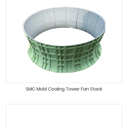
SMC Mold Cooling Tower Fan Stack