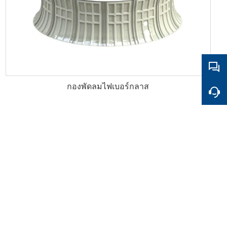
กองพัดลมไฟเบอร์กลาส