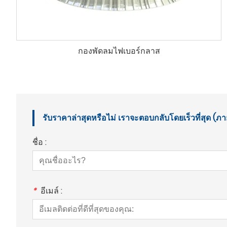
กองพัดลมไฟเบอร์กลาส
รับราคาล่าสุดหรือไม่ เราจะตอบกลับโดยเร็วที่สุด (ภา
ชื่อ :
*
อีเมล์ :