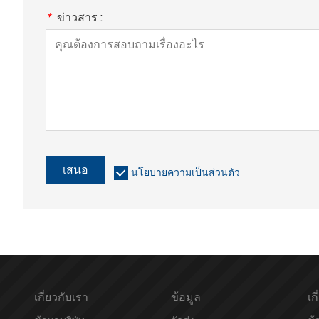
*
ข่าวสาร :
เสนอ
นโยบายความเป็นส่วนตัว
เกี่ยวกับเรา
ข้อมูล
เก