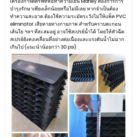
เครื่องกำจัดดริฟท์หอทำความเย็น Marley ต้องการการ
บำรุงรักษาเพียงเล็กน้อยหรือไม่มีเลย หากจำเป็นต้อง
ทำความสะอาด ต้องใช้ความระมัดระวังไม่ให้แพ็ค PVC
eliminator เสียหายทางกายภาพ สำหรับคราบตะกอน
เส้นใย ฯลฯ ที่สะสมอยู่ อาจใช้สเปรย์น้ำได้ โดยให้หัวฉีด
สเปรย์ยังคงเคลื่อนที่อย่างต่อเนื่องและแรงดันน้ำไม่มาก
เกินไป (แนะนำน้อยกว่า 30 psi)