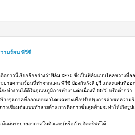
มร้อน พีวีซี
ิดกาวนี้เรียกอีกอย่างว่าฟิล์ม XF75 ซึ่งเป็นฟิล์มแบบไหลขวาง
ยความร้อนนี้ทำจากแผ่น พีวีซี ป้องกันรังสี ยูวี แต่ละแผ่นที
จะทำงานได้ดีในอุณหภูมิการทำงานต่อเนื่องที่ 65℃ หรือต่ำกว่า
้างจุลภาคที่ออกแบบมาโดยเฉพาะเพื่อปรับปรุงการถ่ายเทความร้อน แ
ละการเชื่อมต่อแบบทำลายล้าง การติดกาวขั้นสุดท้ายจะทำให้เกิดรูปแบ
มีแผ่นระบายอากาศในตัวและ/หรือตัวขจัดดริฟท์ได้